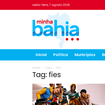
sexta-feira, 7 agosto 2026
Inicial
Política
Municípios
B
Home
Tags
Fies
Tag: fies