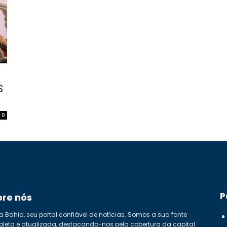
S
0
P
bre nós
a Bahia, seu portal confiável de notícias. Somos a sua fonte
leta e atualizada, destacando-nos pela cobertura da capital