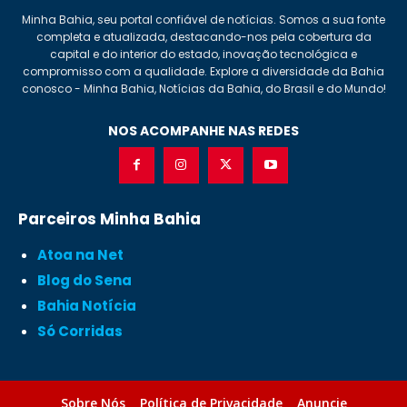
Minha Bahia, seu portal confiável de notícias. Somos a sua fonte
completa e atualizada, destacando-nos pela cobertura da
capital e do interior do estado, inovação tecnológica e
compromisso com a qualidade. Explore a diversidade da Bahia
conosco - Minha Bahia, Notícias da Bahia, do Brasil e do Mundo!
NOS ACOMPANHE NAS REDES
Parceiros Minha Bahia
Atoa na Net
Blog do Sena
Bahia Notícia
Só Corridas
Sobre Nós
Política de Privacidade
Anuncie