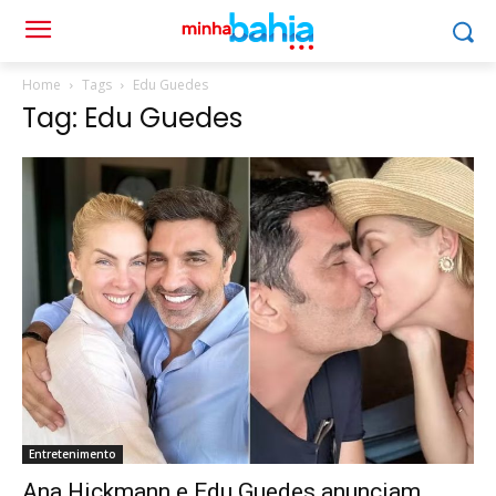
Home
Tags
Edu Guedes
Tag: Edu Guedes
Entretenimento
Ana Hickmann e Edu Guedes anunciam