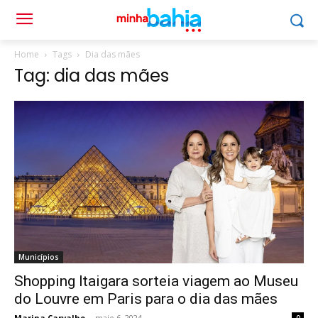
Home
Tags
Dia das mães
Tag: dia das mães
Municípios
Shopping Itaigara sorteia viagem ao Museu
do Louvre em Paris para o dia das mães
Marina Carvalho
-
maio 6, 2024
0