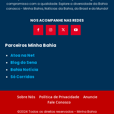
compromisso com a qualidade. Explore a diversidade da Bahia
conosco - Minha Bahia, Notícias da Bahia, do Brasil e do Mundo!
NOS ACOMPANHE NAS REDES
Parceiros Minha Bahia
Atoa na Net
Blog do Sena
Bahia Notícia
Só Corridas
Sobre Nós
Política de Privacidade
Anuncie
Fale Conosco
©2024 Todos os direitos reservados - Minha Bahia