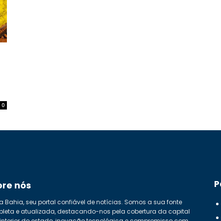
0
P
bre nós
a Bahia, seu portal confiável de notícias. Somos a sua fonte
leta e atualizada, destacando-nos pela cobertura da capital
 interior do estado, inovação tecnológica e compromisso com