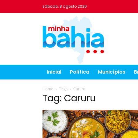
sábado, 8 agosto 2026
Inicial
Política
Municípios
B
Home
Tags
Caruru
Tag: Caruru