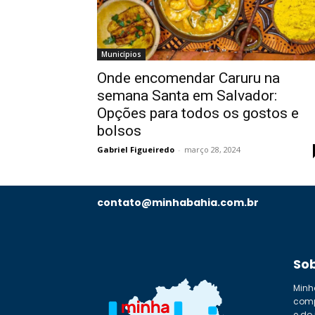
Municípios
Onde encomendar Caruru na
semana Santa em Salvador:
Opções para todos os gostos e
bolsos
Gabriel Figueiredo
-
março 28, 2024
contato@minhabahia.com.br
So
Minh
comp
e do