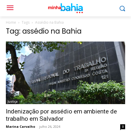
Home
Tags
Assédio na Bahia
Tag: assédio na Bahia
Justiça
Indenização por assédio em ambiente de
trabalho em Salvador
Marina Carvalho
-
julho 26, 2024
0