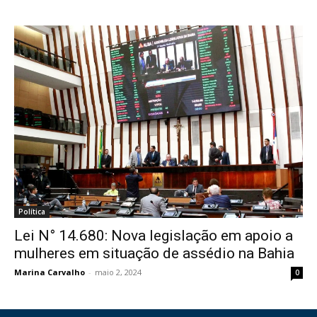
Política
Lei N° 14.680: Nova legislação em apoio a
mulheres em situação de assédio na Bahia
Marina Carvalho
-
maio 2, 2024
0