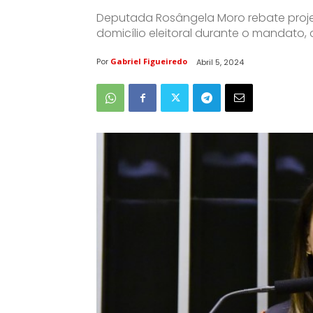
Deputada Rosângela Moro rebate proje
domicílio eleitoral durante o mandato, 
Por
Gabriel Figueiredo
Abril 5, 2024