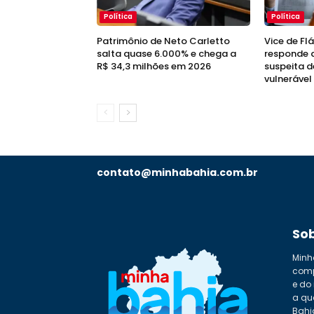
Política
Política
Patrimônio de Neto Carletto
Vice de Fl
salta quase 6.000% e chega a
responde a
R$ 34,3 milhões em 2026
suspeita d
vulnerável
contato@minhabahia.com.br
So
Minh
comp
e do
a qu
Bahi