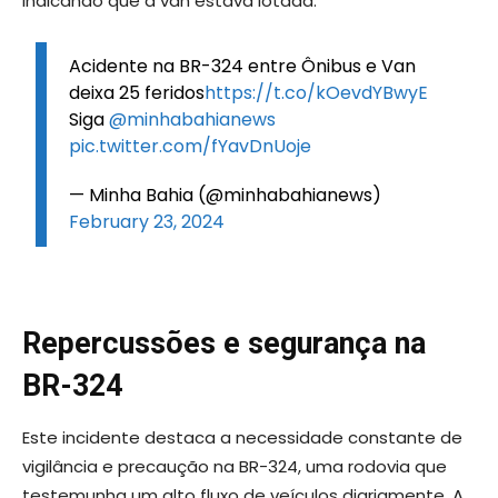
indicando que a van estava lotada.
Acidente na BR-324 entre Ônibus e Van
deixa 25 feridos
https://t.co/kOevdYBwyE
Siga
@minhabahianews
pic.twitter.com/fYavDnUoje
— Minha Bahia (@minhabahianews)
February 23, 2024
Repercussões e segurança na
BR-324
Este incidente destaca a necessidade constante de
vigilância e precaução na BR-324, uma rodovia que
testemunha um alto fluxo de veículos diariamente. A